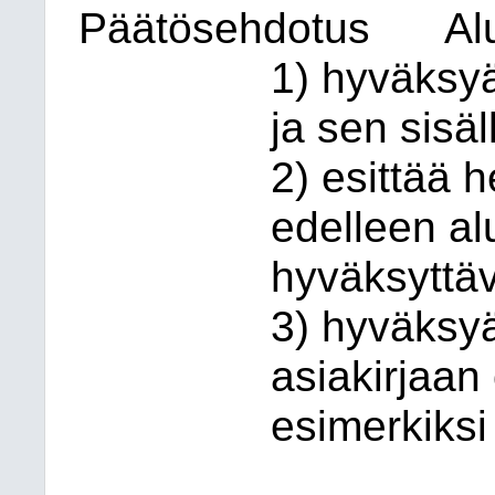
Päätösehdotus
Al
1) hyväksy
ja sen sisä
2) esittää 
edelleen al
hyväksyttä
3) hyväksyä
asiakirjaan
esimerkiksi 