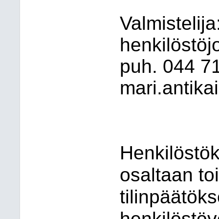
Valmistelija
henkilöstöj
puh. 044
7
mari.antika
Henkilöstö
osaltaan to
tilinpäätöks
henkilöstöv