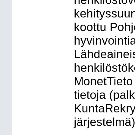
kehityssuun
koottu Poh
hyvinvointi
Lähdeainei
henkilöstö
MonetTieto 
tietoja (pa
KuntaRekry
järjestelmä)