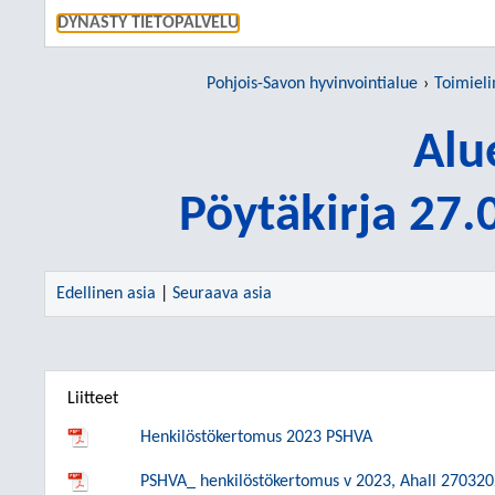
SIIRRY S
DYNASTY TIETOPALVELU
Pohjois-Savon hyvinvointialue
Toimiel
Alu
Pöytäkirja 27
Edellinen asia
|
Seuraava asia
Liitteet
Henkilöstökertomus 2023 PSHVA
PSHVA_ henkilöstökertomus v 2023, Ahall 27032