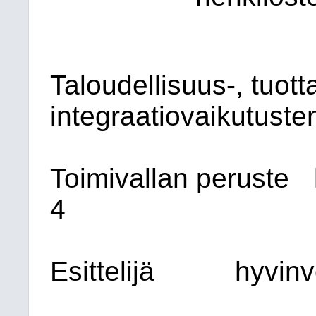
Taloudellisuus-, tuott
integraatiovaikutusten
Toimivallan peruste
4
Esittelijä
hyvinv