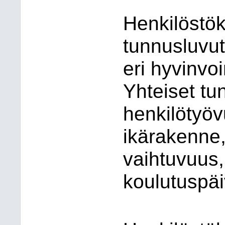
Henkilöstök
tunnusluvut
eri hyvinvoi
Yhteiset tu
henkilötyöv
ikärakenne,
vaihtuvuus,
koulutuspäi