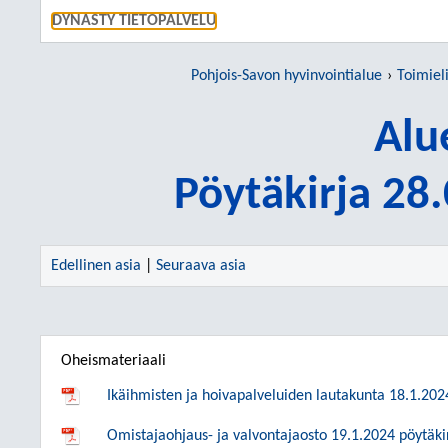
SIIRRY S
DYNASTY TIETOPALVELU
Pohjois-Savon hyvinvointialue
Toimiel
Alu
Pöytäkirja 28
Edellinen asia
|
Seuraava asia
Oheismateriaali
Ikäihmisten ja hoivapalveluiden lautakunta 18.1.202
Omistajaohjaus- ja valvontajaosto 19.1.2024 pöytäki