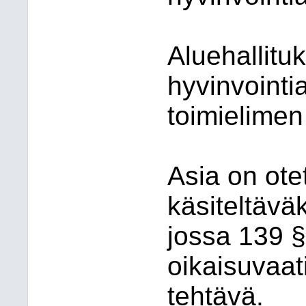
Aluehallituk
hyvinvointi
toimielimen
Asia on ote
käsiteltävä
jossa 139 §
oikaisuvaa
tehtävä.