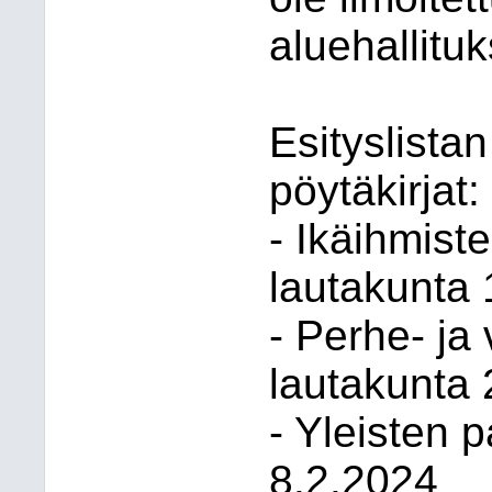
aluehallituk
Esityslistan
pöytäkirjat:
- Ikäihmist
lautakunta
- Perhe- ja
lautakunta
- Yleisten 
8.2.2024