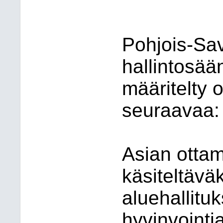
Pohjois-Sav
hallintosä
määritelty 
seuraavaa:
Asian ottam
käsiteltäväk
aluehallitu
hyvinvointia