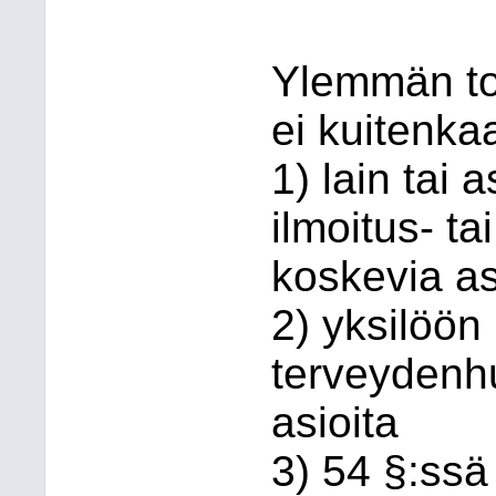
Ylemmän toi
ei kuitenka
1) lain tai
ilmoitus- t
koskevia as
2) yksilöön
terveydenhu
asioita
3) 54 §:ssä 