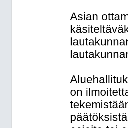
Asian otta
käsiteltävä
lautakunna
lautakunnan 
Aluehallitu
on ilmoitett
tekemistään
päätöksistä