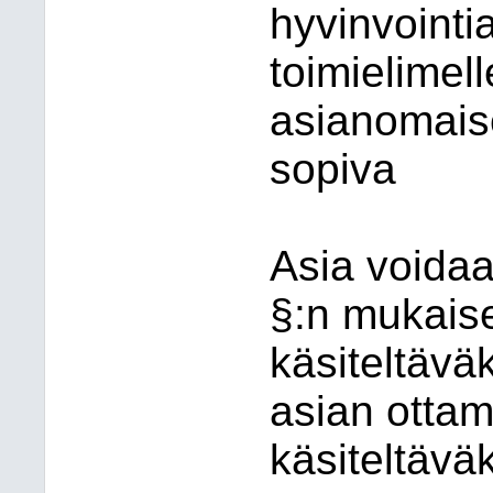
hyvinvointi
toimielimelle
asianomaise
sopiva
Asia voidaa
§:n mukaise
käsiteltäväks
asian ottam
käsiteltäväk