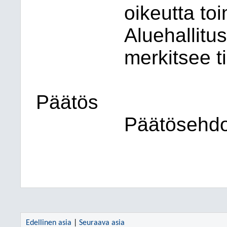
oikeutta toi
Aluehallitu
merkitsee t
Päätös
Päätösehdot
Edellinen asia
|
Seuraava asia