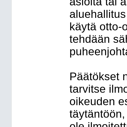
asioita tai 
aluehallitus
käytä otto-
tehdään säh
puheenjohtaj
Päätökset ni
tarvitse ilm
oikeuden e
täytäntöön,
ole ilmoitet