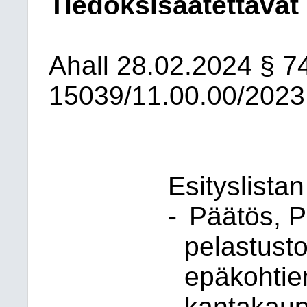
Tiedoksisaatettavat 
Ahall
28.02.2024
§ 7
15039/11.00.00/2023
Esityslista
-
Päätös, P
pelastust
epäkohtie
kantakaupu