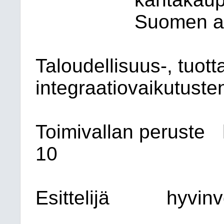
Suomen al
Taloudellisuus-, tuott
integraatiovaikutusten
Toimivallan peruste
10
Esittelijä
hyvinv