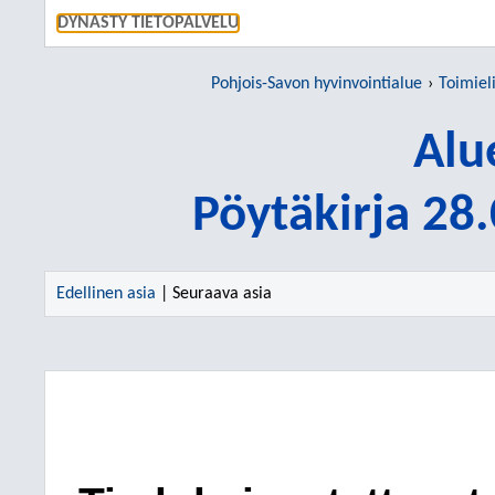
SIIRRY S
DYNASTY TIETOPALVELU
Pohjois-Savon hyvinvointialue
Toimiel
Alu
Pöytäkirja 28
Edellinen asia
| Seuraava asia