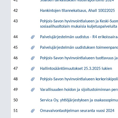
41
Sisäisen tarkastuksen vuosiraportointi 2024
42
Hankintojen tilannekatsaus, Ahall 10022025
43
Pohjois-Savon hyvinvointialueen ja Keski-Suo
sosiaalihuoltolain mukaisia kuljetuspalveluita
44
Palvelujärjestelmän uudistus - R4 erikoissaira
45
Palvelujärjestelmän uudistuksen toimeenpan
46
Pohjois-Savon hyvinvointialueen tuottavuus j
47
Hallintosääntömuutokset 25.3.2025 lukien
48
Pohjois-Savon hyvinvointialueen korkoriskipol
49
Varallisuuden hoidon ja sijoitustoiminnan per
50
Servica Oy, yhtiöjärjestyksen ja osakassopimu
51
Omavalvontaohjelman seuranta vuosi 2024