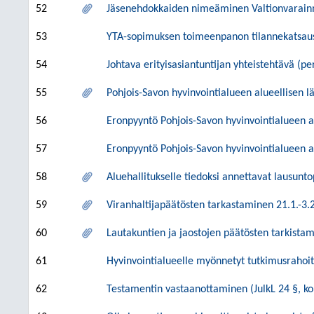
52
Jäsenehdokkaiden nimeäminen Valtionvarainm
53
YTA-sopimuksen toimeenpanon tilannekatsau
54
Johtava erityisasiantuntijan yhteistehtävä (perh
55
Pohjois-Savon hyvinvointialueen alueellisen 
56
Eronpyyntö Pohjois-Savon hyvinvointialueen 
57
Eronpyyntö Pohjois-Savon hyvinvointialueen a
58
Aluehallitukselle tiedoksi annettavat lausunt
59
Viranhaltijapäätösten tarkastaminen 21.1.-3.
60
Lautakuntien ja jaostojen päätösten tarkista
61
Hyvinvointialueelle myönnetyt tutkimusrahoit
62
Testamentin vastaanottaminen (JulkL 24 §, ko