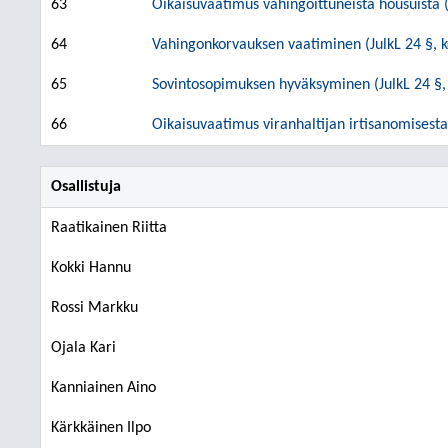
63
Oikaisuvaatimus vahingoittuneista housuista (
64
Vahingonkorvauksen vaatiminen (JulkL 24 §, k
65
Sovintosopimuksen hyväksyminen (JulkL 24 §,
66
Oikaisuvaatimus viranhaltijan irtisanomisesta 
Osallistuja
Raatikainen Riitta
Kokki Hannu
Rossi Markku
Ojala Kari
Kanniainen Aino
Kärkkäinen Ilpo