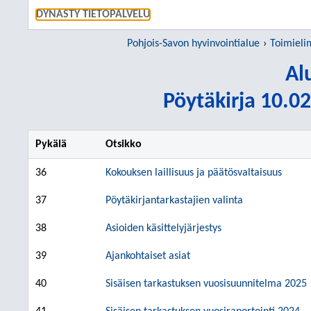
SIIRRY S
DYNASTY TIETOPALVELU
Pohjois-Savon hyvinvointialue
Toimieli
Al
Pöytäkirja 10.02
Pykälä
Otsikko
36
Kokouksen laillisuus ja päätösvaltaisuus
37
Pöytäkirjantarkastajien valinta
38
Asioiden käsittelyjärjestys
39
Ajankohtaiset asiat
40
Sisäisen tarkastuksen vuosisuunnitelma 2025