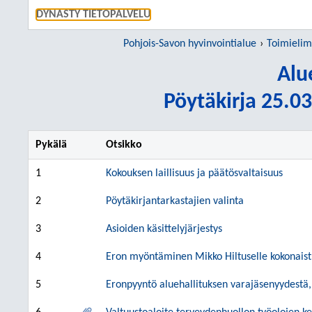
SIIRRY S
DYNASTY TIETOPALVELU
Pohjois-Savon hyvinvointialue
Toimielim
Alu
Pöytäkirja 25.03
Pykälä
Otsikko
1
Kokouksen laillisuus ja päätösvaltaisuus
2
Pöytäkirjantarkastajien valinta
3
Asioiden käsittelyjärjestys
4
Eron myöntäminen Mikko Hiltuselle kokonaist
5
Eronpyyntö aluehallituksen varajäsenyydestä