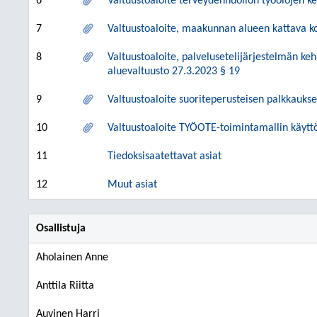
6
Valtuustoaloite terveydenhuollon työolojen ke
7
Valtuustoaloite, maakunnan alueen kattava ko
8
Valtuustoaloite, palvelusetelijärjestelmän ke
aluevaltuusto 27.3.2023 § 19
9
Valtuustoaloite suoriteperusteisen palkkaukse
10
Valtuustoaloite TYÖOTE-toimintamallin käytt
11
Tiedoksisaatettavat asiat
12
Muut asiat
Osallistuja
Aholainen Anne
Anttila Riitta
Auvinen Harri