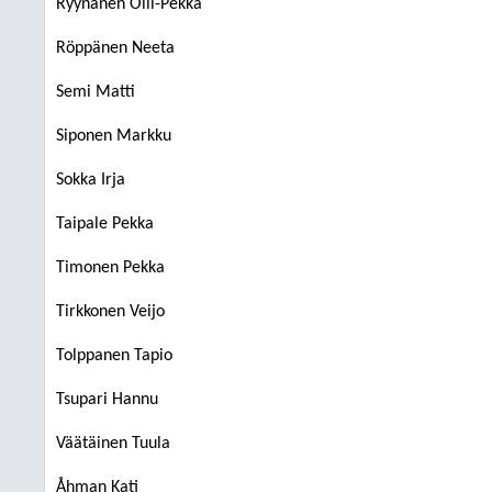
Ryynänen Olli-Pekka
Röppänen Neeta
Semi Matti
Siponen Markku
Sokka Irja
Taipale Pekka
Timonen Pekka
Tirkkonen Veijo
Tolppanen Tapio
Tsupari Hannu
Väätäinen Tuula
Åhman Kati