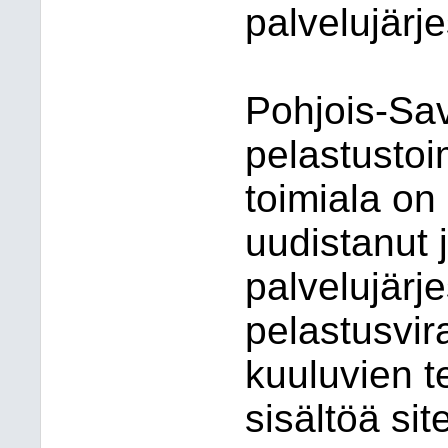
palvelujärj
Pohjois-Sav
pelastustoim
toimiala on 
uudistanut 
palvelujärj
pelastusvir
kuuluvien t
sisältöä sit