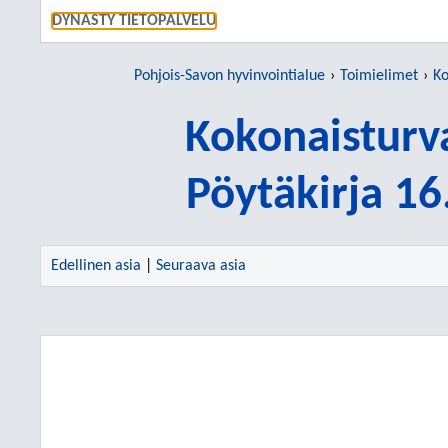
SIIRRY S
DYNASTY TIETOPALVELU
Pohjois-Savon hyvinvointialue
Toimielimet
Ko
Kokonaisturv
Pöytäkirja 1
Edellinen asia
|
Seuraava asia