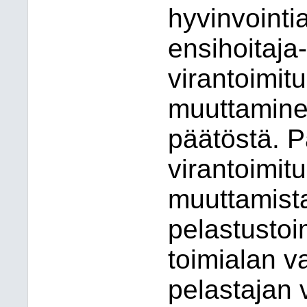
hyvinvointi
ensihoitaj
virantoimit
muuttamine
päätöstä. 
virantoimit
muuttamista
pelastustoim
toimialan v
pelastajan 