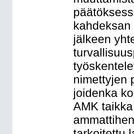
päätöksess
kahdeksan (
jälkeen yht
turvallisuus
työskentele
nimettyjen 
joidenka ko
AMK taikka
ammattihenk
tarkoitettu 