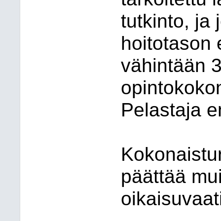
tutkinto, ja
hoitotason
vähintään 3
opintokoko
Pelastaja 
Kokonaistur
päättää mui
oikaisuvaa