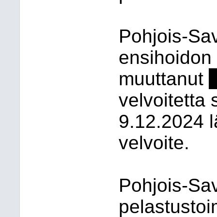
Pohjois-Sav
ensihoidon 
muuttanut
-
velvoitetta 
9.12.2024 l
velvoite.
Pohjois-Sav
pelastustoi