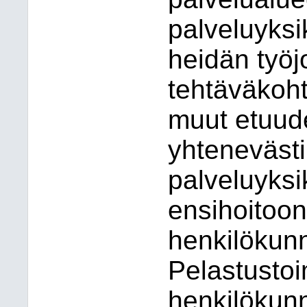
palveluyksi
heidän työjo
tehtäväkoht
muut etuud
yhtenevästi
palveluyksi
ensihoitoon
henkilökun
Pelastusto
henkilökun