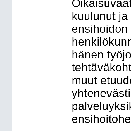
Oikaisuvaat
kuulunut ja
ensihoidon
henkilökun
hänen työjo
tehtäväkoht
muut etuud
yhtenevästi
palveluyks
ensihoitoh