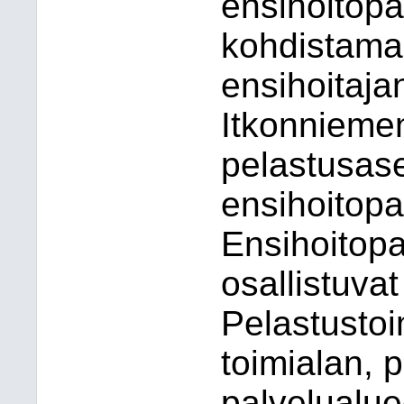
ensihoitopa
kohdistamal
ensihoitaj
Itkonnieme
pelastusase
ensihoitopa
Ensihoitopa
osallistuvat
Pelastustoim
toimialan, 
palvelualue