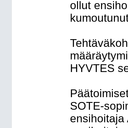
ollut ensih
kumoutunut
Tehtäväkoh
määräytymi
HYVTES sek
Päätoimiset
SOTE-sopimu
ensihoitaja