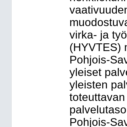
vaativuuden
muodostuvat
virka- ja t
(HYVTES) m
Pohjois-Sav
yleiset palv
yleisten pa
toteuttavan
palvelutaso
Pohjois-Sav