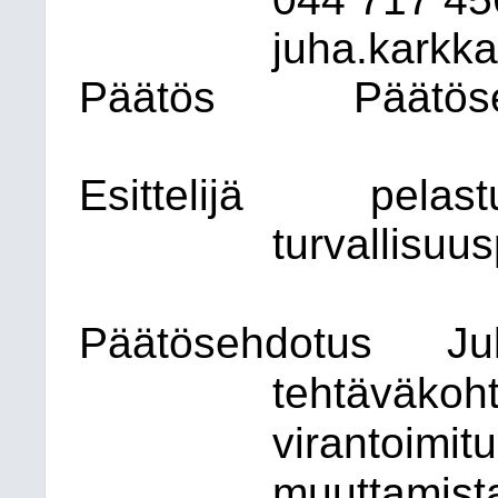
juha.karkka
Päätös
Päätöse
Esittelijä
pelast
turvallisuu
Päätösehdotus
Ju
tehtäväkoht
virantoimit
muuttamist