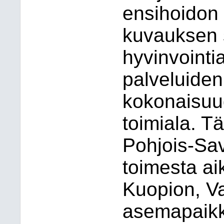
ensihoidon 
kuvauksen s
hyvinvointi
palveluiden
kokonaisuud
toimiala. 
Pohjois-Sav
toimesta ai
Kuopion, V
asemapaikk