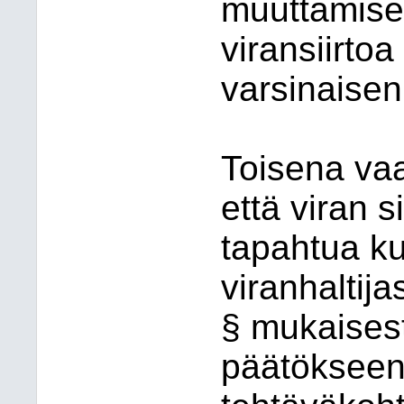
muuttamisel
viransiirto
varsinaisen
Toisena vaa
että viran s
tapahtua ku
viranhaltij
§ mukaisest
päätökseen 