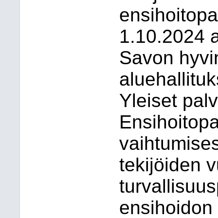
ensihoitopa
1.10.2024 a
Savon hyvi
aluehallitu
Yleiset palv
Ensihoitopa
vaihtumise
tekijöiden 
turvallisuus
ensihoidon 