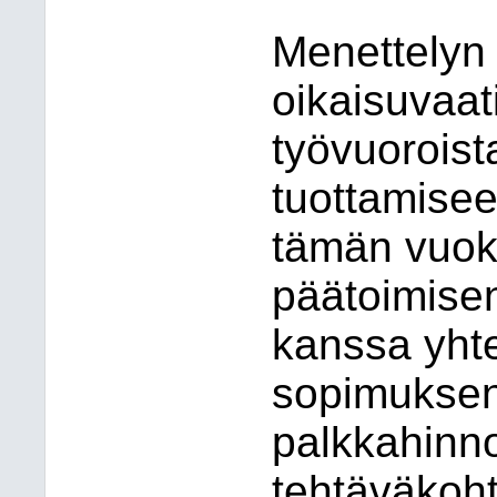
Menettelyn t
oikaisuvaat
työvuoroist
tuottamisee
tämän vuoks
päätoimise
kanssa yht
sopimukse
palkkahinno
tehtäväkoh