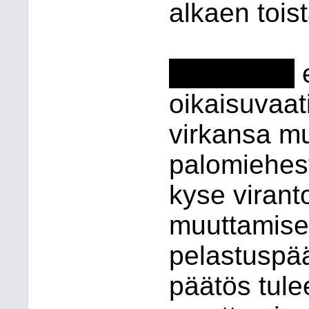
alkaen toist
--------------
e
oikaisuvaa
virkansa mu
palomiehest
kyse virant
muuttamise
pelastuspä
päätös tule