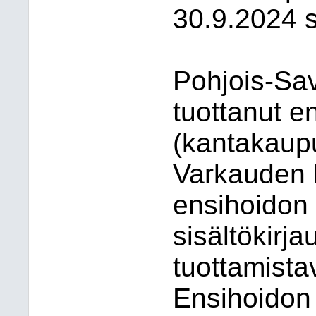
30.9.2024 
Pohjois-Sav
tuottanut e
(kantakaup
Varkauden 
ensihoidon
sisältökirj
tuottamista
Ensihoidon 