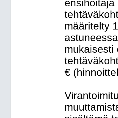
ensihoitaja 
tehtäväkoh
määritelty 
astuneessa
mukaisesti
tehtäväkoh
€ (hinnoitt
Virantoimit
muuttamist