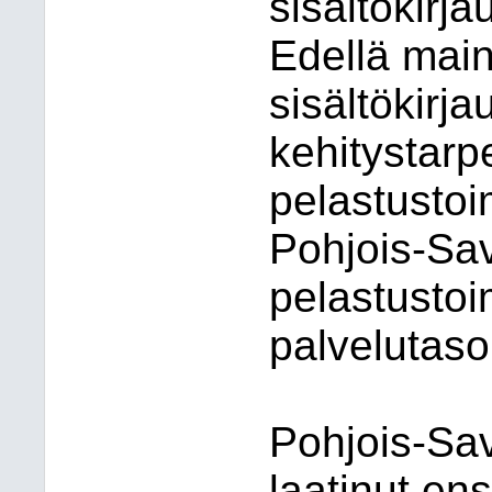
sisältökirj
Edellä main
sisältökirja
kehitystarp
pelastustoi
Pohjois-Sav
pelastusto
palvelutas
Pohjois-Sav
laatinut en