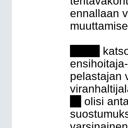
tehtäväkoh
ennallaan 
muuttamise
--------
katso
ensihoitaja-
pelastajan v
viranhaltij
---
olisi ant
suostumuks
varsinainen