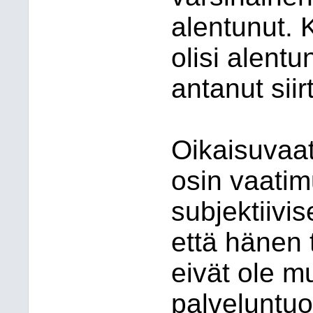
alentunut.
olisi alentu
antanut sii
Oikaisuvaat
osin vaatim
subjektiivi
että hänen 
eivät ole m
palveluntuo