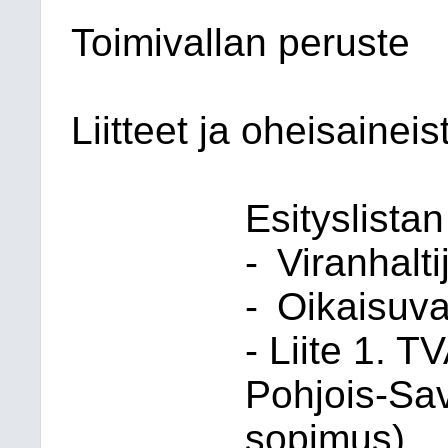
Toimivallan peruste
Liitteet ja oheisaineis
Esityslista
-
Viranhalt
-
Oikaisuv
- Liite 1. T
Pohjois-Sa
sopimus)