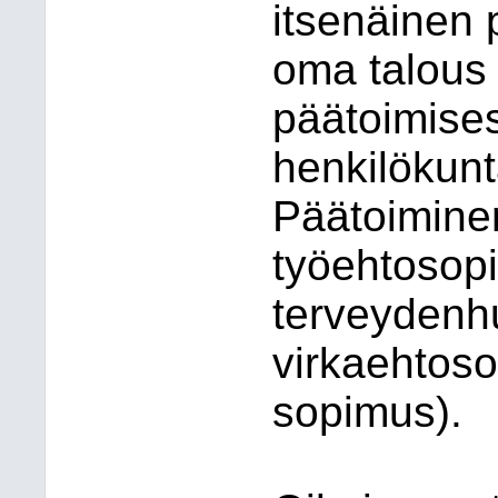
itsenäinen p
oma talous 
päätoimises
henkilökunt
Päätoimine
työehtosopi
terveydenhu
virkaehtos
sopimus).