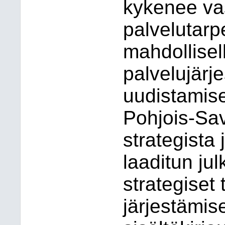
kykenee va
palvelutarp
mahdollisel
palvelujärje
uudistamis
Pohjois-Sav
strategista
laaditun jul
strategiset
järjestämis