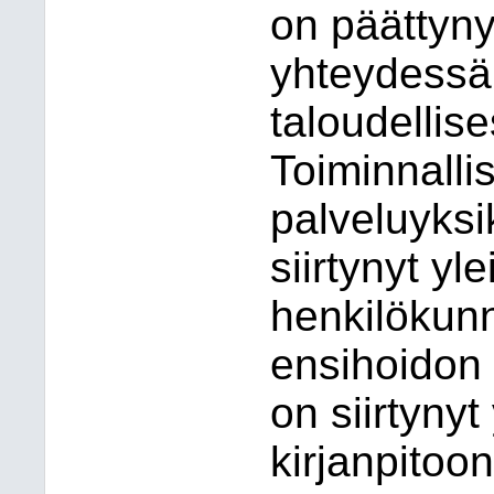
on päättyny
yhteydessä 
taloudellises
Toiminnalli
palveluyksi
siirtynyt yl
henkilökunna
ensihoidon 
on siirtynyt
kirjanpitoon