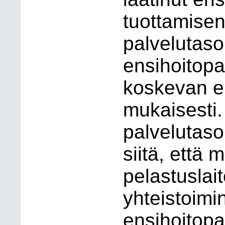
tuottamisen
palvelutaso
ensihoitopa
koskevan e
mukaisesti.
palvelutaso
siitä, että
pelastuslai
yhteistoim
ensihoitopa