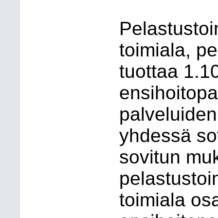
Pelastustoim
toimiala, p
tuottaa 1.1
ensihoitopa
palveluiden
yhdessä sov
sovitun muk
pelastustoim
toimiala os