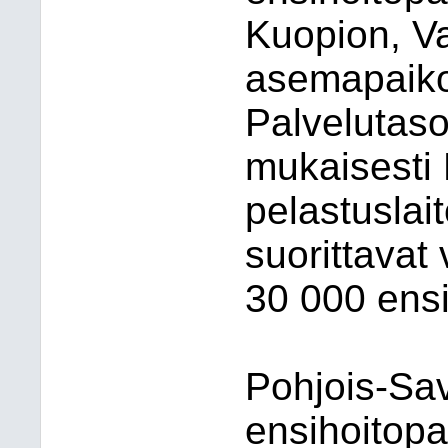
Kuopion, V
asemapaikoi
Palvelutaso
mukaisesti
pelastuslai
suorittavat
30 000 ensi
Pohjois-Sav
ensihoitopa