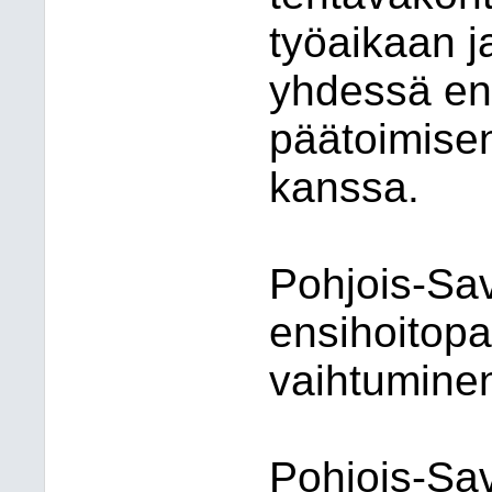
työaikaan j
yhdessä en
päätoimise
kanssa.
Pohjois-Sav
ensihoitopa
vaihtumine
Pohjois-Sav