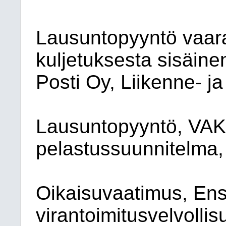
Lausuntopyyntö vaara
kuljetuksesta sisäine
Posti Oy, Liikenne- ja
Lausuntopyyntö, VAK
pelastussuunnitelma,
Oikaisuvaatimus, Ens
virantoimitusvelvolli