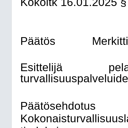
Kokoltk
16.01.2025
§
Päätös
Merkitt
Esittelijä
pela
turvallisuuspalveluide
Päätösehdotus
Kokonaisturvallisuusl