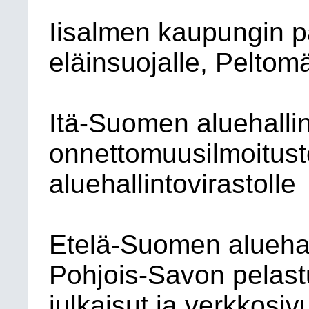
Iisalmen kaupungin p
eläinsuojalle, Peltomä
Itä-Suomen aluehallin
onnettomuusilmoitust
aluehallintovirastolle
Etelä-Suomen aluehall
Pohjois-Savon pelast
julkaisut ja verkkosiv