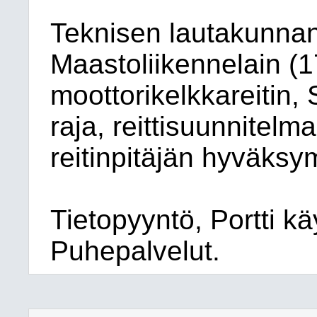
Teknisen lautakunnan
Maastoliikennelain (
moottorikelkkareitin,
raja, reittisuunnitel
reitinpitäjän hyväks
Tietopyyntö, Portti k
Puhepalvelut.