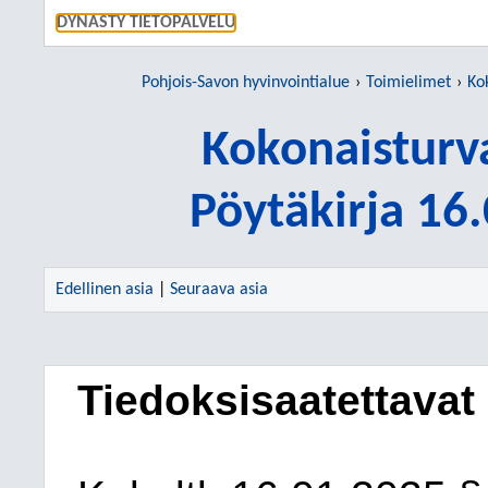
SIIRRY S
DYNASTY TIETOPALVELU
Pohjois-Savon hyvinvointialue
Toimielimet
Ko
Kokonaisturv
Pöytäkirja 16
Edellinen asia
|
Seuraava asia
Tiedoksisaatettavat 