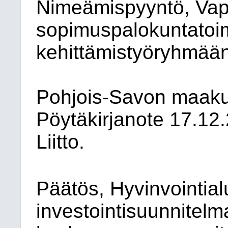
Nimeämispyyntö, Vap
sopimuspalokuntatoi
kehittämistyöryhmään
Pohjois-Savon maak
Pöytäkirjanote 17.12
Liitto.
Päätös, Hyvinvointia
investointisuunnitel