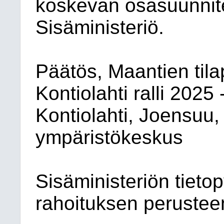
koskevan osasuunnit
Sisäministeriö.
Päätös, Maantien til
Kontiolahti ralli 202
Kontiolahti, Joensuu, 
ympäristökeskus
Sisäministeriön tieto
rahoituksen perusteen