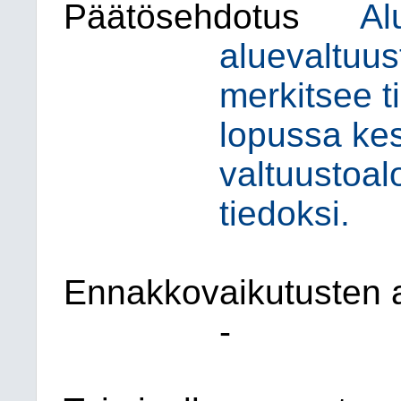
Päätösehdotus
Al
aluevaltuust
merkitsee 
lopussa kes
valtuustoalo
tiedoksi.
Ennakkovaikutusten a
-