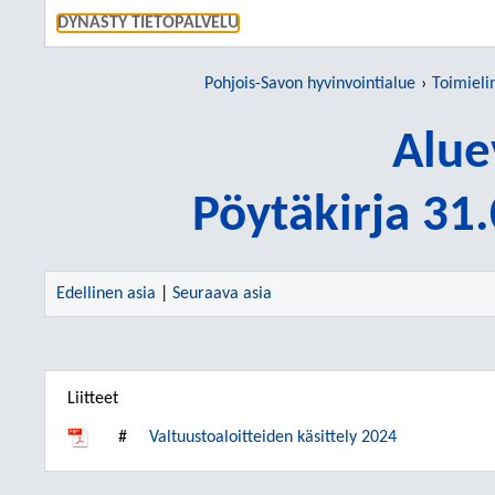
SIIRRY S
DYNASTY TIETOPALVELU
Pohjois-Savon hyvinvointialue
Toimieli
Alue
Pöytäkirja 31
Edellinen asia
|
Seuraava asia
Liitteet
#
Valtuustoaloitteiden käsittely 2024