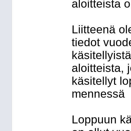
aloitteista 
Liitteenä o
tiedot vuo
käsitellyist
aloitteista, 
käsitellyt 
mennessä
Loppuun käs