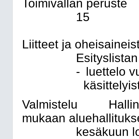
Toimivallan peruste
15
Liitteet ja oheisaineis
Esityslistan 
-
luettelo 
käsittelyis
Valmistelu
Halli
mukaan aluehallituks
kesäkuun 