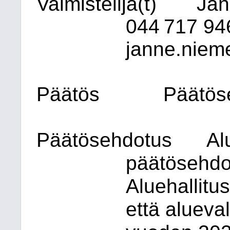
Valmistelija(t)
Jan
044 717 94
janne.nieme
Päätös
Päätöse
Päätösehdotus
Al
päätösehdo
Aluehallitus
että alueva