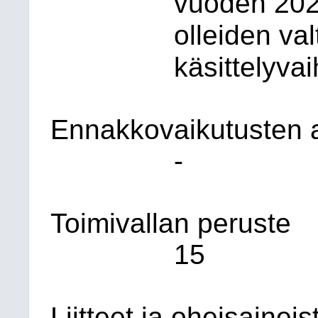
vuoden 202
olleiden val
käsittelyvai
Ennakkovaikutusten a
-
Toimivallan peruste
15
Liitteet ja oheisaineis