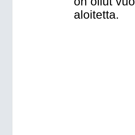
on ollut vu
aloitetta.