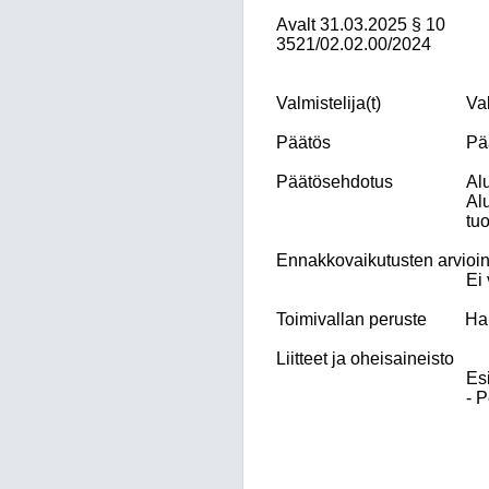
Avalt
31.03.2025
§ 10
3521/02.02.00/2024
Valmistelija(t)
Val
Päätös
Pä
Päätösehdotus
Al
Alu
tuo
Ennakkovaikutusten arvioin
Ei 
Toimivallan peruste
Hal
Liitteet ja oheisaineisto
Esi
- P