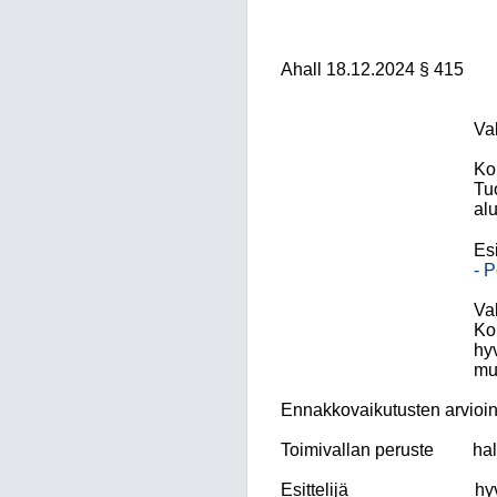
Ahall 18.12.2024 § 415
Va
Ko
Tu
alu
Esi
- P
Va
Kok
hyv
mu
Ennakkovaikutusten arvioin
Toimivallan peruste
hal
Esittelijä
hy