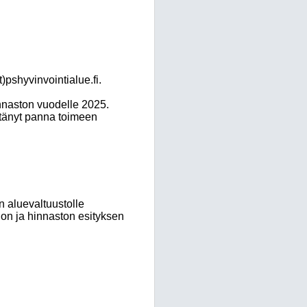
)pshyvinvointialue.fi.
innaston vuodelle 2025.
ttänyt panna toimeen
n aluevaltuustolle
lon ja hinnaston esityksen