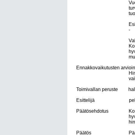
Vuo
tur
tuo
Esi
-
Va
Kok
hyv
mu
Ennakkovaikutusten arvioin
Hi
vai
Toimivallan peruste
hal
Esittelijä
pe
Päätösehdotus
Ko
hyv
hi
Päätös
Pä