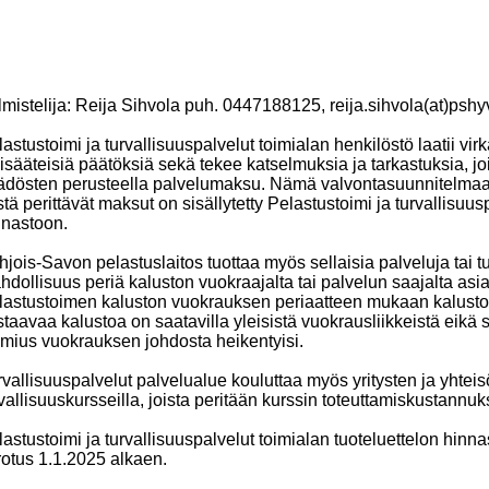
mistelija: Reija Sihvola puh. 0447188125, reija.sihvola(at)pshyv
astustoimi ja turvallisuuspalvelut toimialan henkilöstö laatii virk
isääteisiä päätöksiä sekä tekee katselmuksia ja tarkastuksia, jo
ädösten perusteella palvelumaksu. Nämä valvontasuunnitelmaan 
stä perittävät maksut on sisällytetty Pelastustoimi ja turvallisuu
nnastoon.
jois-Savon pelastuslaitos tuottaa myös sellaisia palveluja tai tu
hdollisuus periä kaluston vuokraajalta tai palvelun saajalta as
lastustoimen kaluston vuokrauksen periaatteen mukaan kalustoa
taavaa kalustoa on saatavilla yleisistä vuokrausliikkeistä eikä 
lmius vuokrauksen johdosta heikentyisi.
vallisuuspalvelut palvelualue kouluttaa myös yritysten ja yhteisö
vallisuuskursseilla, joista peritään kurssin toteuttamiskustannuk
astustoimi ja turvallisuuspalvelut toimialan tuoteluettelon hinn
rotus 1.1.2025 alkaen.