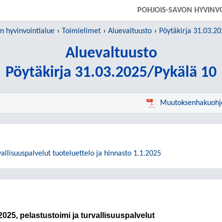
SIIRRY SUORAAN PÄÄSISÄLTÖÖN
POHJOIS-SAVON HYVINV
n hyvinvointialue
Toimielimet
Aluevaltuusto
Pöytäkirja 31.03.2
Aluevaltuusto
Pöytäkirja 31.03.2025/Pykälä 10
Muutoksenhakuohj
vallisuuspalvelut tuoteluettelo ja hinnasto 1.1.2025
2025, pelastustoimi ja turvallisuuspalvelut