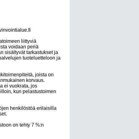
invointialue.fi
atoimeen liittyviä
ista voidaan periä
sisältyvät tarkastukset ja
spalvelujen tuoteluetteloon ja
kitoimenpiteitä, joista on
ianmukainen korvaus.
 ei vuokrata, jos
silloin, kun pelastustoimen
jen henkilöstöä erilaisilla
set.
astoon on tehty 7 %:n