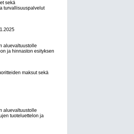
set sekä
a turvallisuuspalvelut
.1.2025
n aluevaltuustolle
lon ja hinnaston esityksen
uoritteiden maksut sekä
n aluevaltuustolle
ujen tuoteluettelon ja