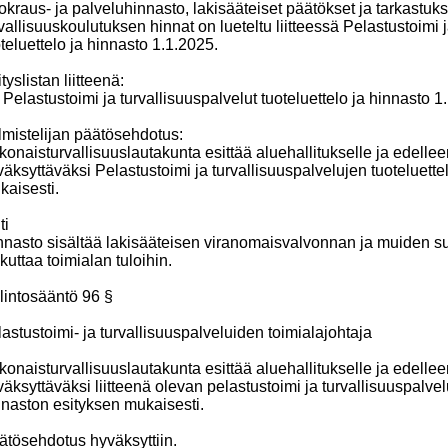
kraus- ja palveluhinnasto, lakisääteiset päätökset ja tarkastuk
vallisuuskoulutuksen hinnat on lueteltu liitteessä Pelastustoimi j
teluettelo ja hinnasto 1.1.2025.
tyslistan liitteenä:
Pelastustoimi ja turvallisuuspalvelut tuoteluettelo ja hinnasto 1
lmistelijan päätösehdotus:
onaisturvallisuuslautakunta esittää aluehallitukselle ja edellee
äksyttäväksi Pelastustoimi ja turvallisuuspalvelujen tuoteluette
kaisesti.
ti
nnasto sisältää lakisääteisen viranomaisvalvonnan ja muiden s
kuttaa toimialan tuloihin.
lintosääntö 96 §
lastustoimi- ja turvallisuuspalveluiden toimialajohtaja
konaisturvallisuuslautakunta esittää aluehallitukselle ja edellee
äksyttäväksi liitteenä olevan pelastustoimi ja turvallisuuspalvel
nnaston esityksen mukaisesti.
ätösehdotus hyväksyttiin.