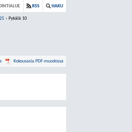
OINTIALUE
RSS
HAKU
025
Pykälä 10
e
Kokousasia PDF-muodossa