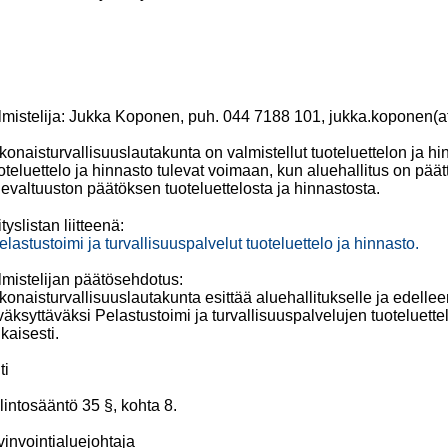
lmistelija: Jukka Koponen, puh. 044 7188
101, jukka.koponen(at
konaisturvallisuuslautakunta on valmistellut tuoteluettelon ja h
oteluettelo ja hinnasto tulevat voimaan, kun aluehallitus on pää
evaltuuston päätöksen tuoteluettelosta ja hinnastosta.
tyslistan liitteenä:
elastustoimi ja turvallisuuspalvelut tuoteluettelo ja hinnasto.
lmistelijan päätösehdotus:
onaisturvallisuuslautakunta esittää aluehallitukselle ja edellee
äksyttäväksi Pelastustoimi ja turvallisuuspalvelujen tuoteluette
kaisesti.
ti
lintosääntö 35 §, kohta 8.
vinvointialuejohtaja