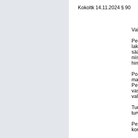
Kokoltk 14.11.2024 § 90
Val
Pel
lak
sä
nii
hi
Poh
ma
Pe
vas
va
Tur
tur
Pel
ko