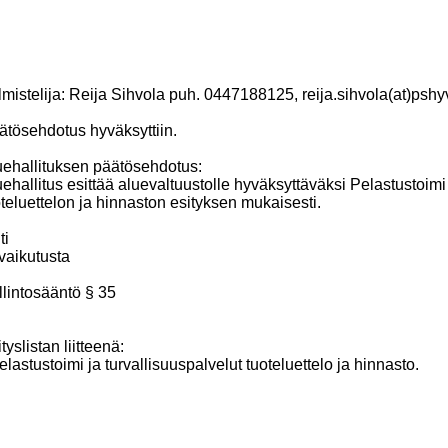
mistelija: Reija Sihvola puh. 0447188125, reija.sihvola(at)pshyv
ätösehdotus hyväksyttiin.
uehallituksen päätösehdotus:
ehallitus esittää aluevaltuustolle hyväksyttäväksi Pelastustoimi
teluettelon ja hinnaston esityksen mukaisesti.
ti
vaikutusta
lintosääntö § 35
tyslistan liitteenä:
elastustoimi ja turvallisuuspalvelut tuoteluettelo ja hinnasto.