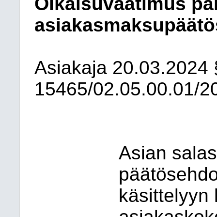
Oikaisuvaatimus pa
asiakasmaksupäätö
Asiakaja
20.03.2024
15465/02.05.00.01/2
Asian sala
päätösehdot
käsittelyyn l
asiakaskok