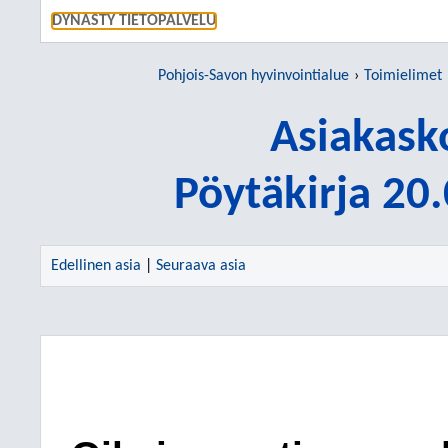
SIIRRY S
DYNASTY TIETOPALVELU
Pohjois-Savon hyvinvointialue
Toimielimet
Asiakask
Pöytäkirja 20
Edellinen asia
|
Seuraava asia