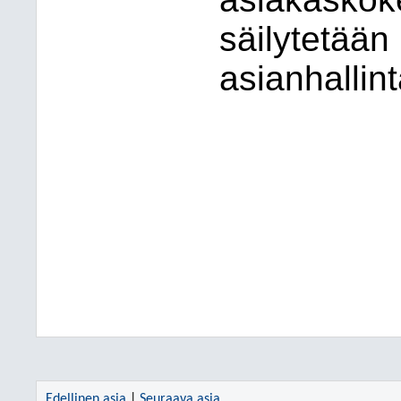
säilytetään
asianhallin
Edellinen asia
|
Seuraava asia