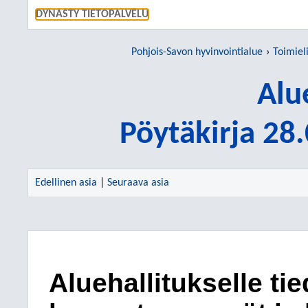
SIIRRY S
DYNASTY TIETOPALVELU
Pohjois-Savon hyvinvointialue
Toimiel
Alu
Pöytäkirja 28
Edellinen asia
|
Seuraava asia
Aluehallitukselle ti