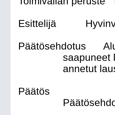
Toimivallan peruste
Esittelijä
Hyvinv
Päätösehdotus
Al
saapuneet 
annetut lau
Päätös
Päätösehdot