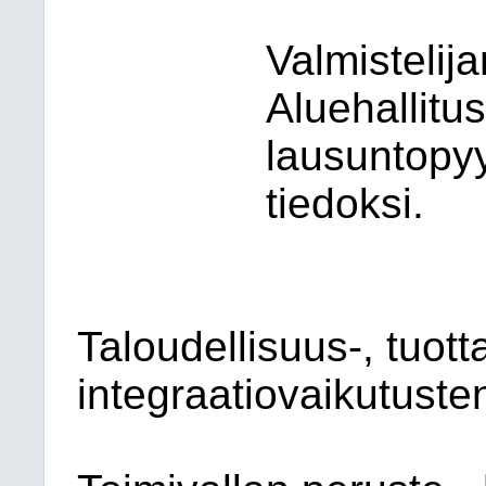
Valmistelij
Aluehallitu
lausuntopyy
tiedoksi.
Taloudellisuus-, tuott
integraatiovaikutusten