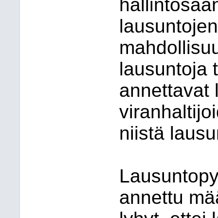
hallintosä
lausuntojen
mahdollisuu
lausuntoja t
annettavat 
viranhaltijo
niistä lausu
Lausuntopy
annettu mää