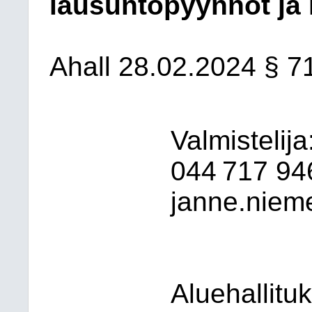
lausuntopyynnöt ja
Ahall
28.02.2024
§ 7
Valmistelij
044 717 94
janne.nieme
Aluehallitu