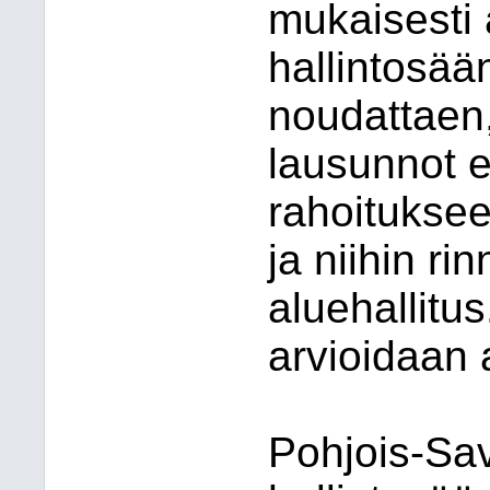
mukaisesti 
hallintosä
noudattaen,
lausunnot e
rahoituksee
ja niihin ri
aluehallitu
arvioidaan 
Pohjois-Sav