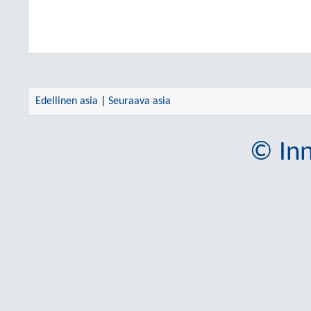
Edellinen asia
|
Seuraava asia
© Inn