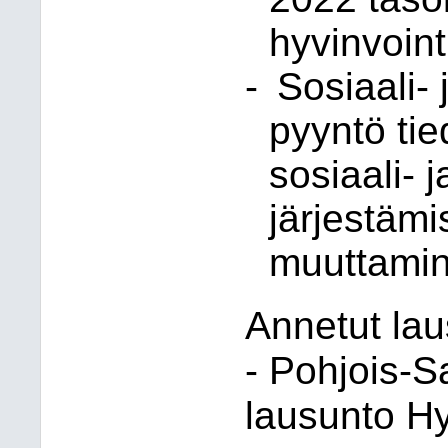
hyvinvoint
-
Sosiaali- 
pyyntö tied
sosiaali- 
järjestämi
muuttami
Annetut lau
- Pohjois-S
lausunto Hy