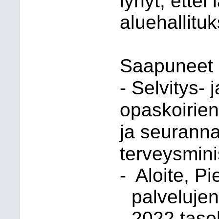
lyhyt, ettei
aluehallitu
Saapuneet 
-
Selvitys- 
opaskoirien
ja seuranna
terveysmini
-
Aloite, P
palveluje
2022 taso