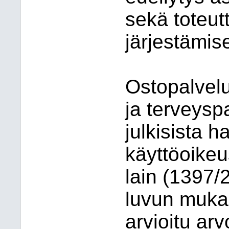
sekä toteut
järjestämis
Ostopalvelu
ja terveyspa
julkisista h
käyttöoike
lain (1397/
luvun muka
arvioitu arv