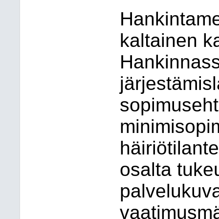
Hankintame
kaltainen ka
Hankinnass
järjestämis
sopimuseht
minimisopi
häiriötilant
osalta tuk
palvelukuv
vaatimusmää