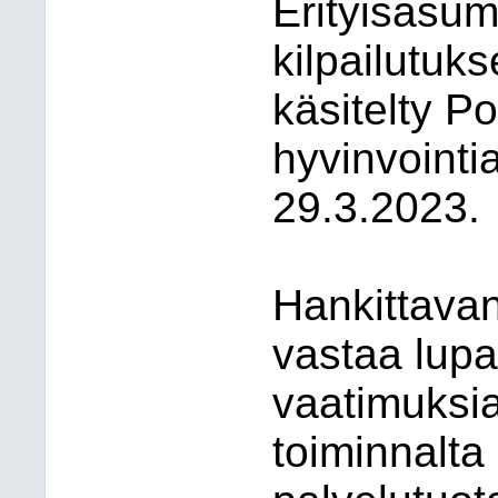
Erityisasum
kilpailutuk
käsitelty P
hyvinvointi
29.3.2023.
Hankittava
vastaa lup
vaatimuksia
toiminnalt