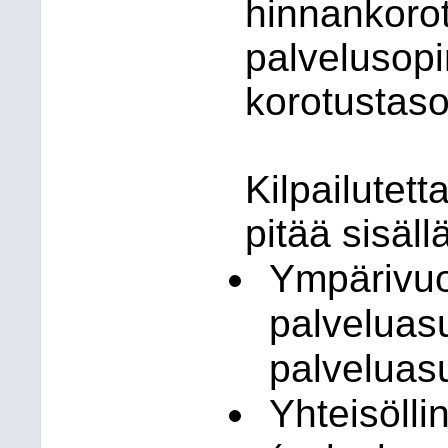
hinnankorot
palvelusop
korotustaso
Kilpailutet
pitää sisäll
Ympärivuo
palveluas
palveluas
Yhteisöll