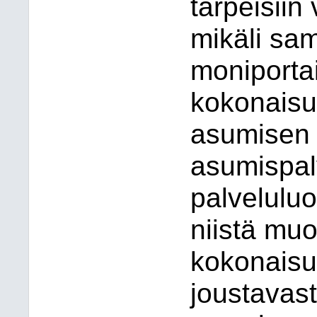
tarpeisiin
mikäli sam
moniporta
kokonaisu
asumisen 
asumispalv
palveluluo
niistä mu
kokonaisuu
joustavast