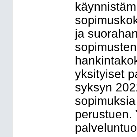
käynnistämi
sopimuskok
ja suorahan
sopimusten 
hankintakok
yksityiset p
syksyn 2022
sopimuksia
perustuen. 
palveluntuo