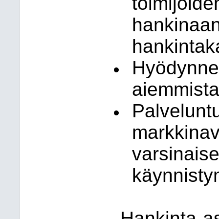
toimijoide
hankinaa
hankintak
Hyödynne
aiemmista 
Palvelunt
markkina
varsinaise
käynnisty
Hankinta-as