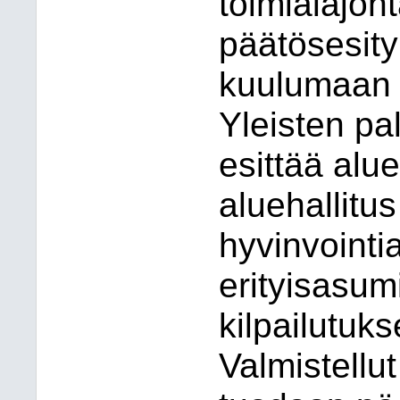
toimialajoht
päätösesit
kuulumaan 
Yleisten pa
esittää alue
aluehallitu
hyvinvointi
erityisasum
kilpailutuk
Valmistellut