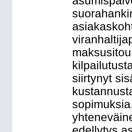
asumispalve
suorahankin
asiakaskoht
viranhaltijap
maksusitou
kilpailutust
siirtynyt sis
kustannusta
sopimuksia.
yhteneväin
edellytys a