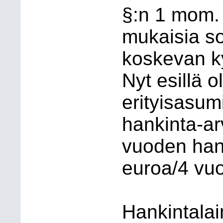
§:n 1 mom. 
mukaisia so
koskevan k
Nyt esillä o
erityisasum
hankinta-ar
vuoden han
euroa/4 vuo
Hankintalai