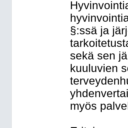
Hyvinvointi
hyvinvointi
§:ssä ja jär
tarkoitetus
sekä sen jä
kuuluvien so
terveydenhu
yhdenvertai
myös palve