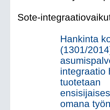
Sote-integraatiovaiku
Hankinta ko
(1301/2014
asumispalv
integraatio
tuotetaan
ensisijaises
omana työ