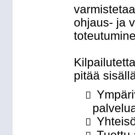
varmistetaa
ohjaus- ja 
toteutumine
Kilpailutet
pitää sisäll
Ympäri

palvelu
Yhteis

Tuettu