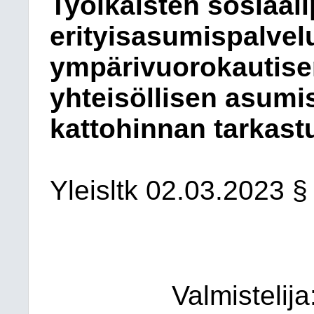
Työikäisten sosiaal
erityisasumispalvel
ympärivuorokautise
yhteisöllisen asumis
kattohinnan tarkast
Yleisltk 02.03.2023 §
Valmistelij