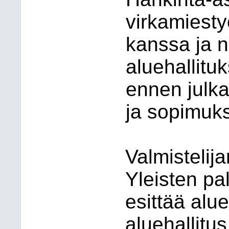
virkamiest
kanssa ja 
aluehallitu
ennen julk
ja sopimuks
Valmistelij
Yleisten pa
esittää alue
aluehallitu