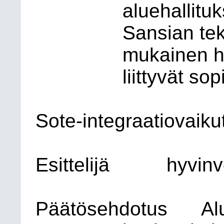
aluehallituk
Sansian te
mukainen ha
liittyvät so
Sote-integraatiovaiku
Esittelijä
hyvinv
Päätösehdotus
Al