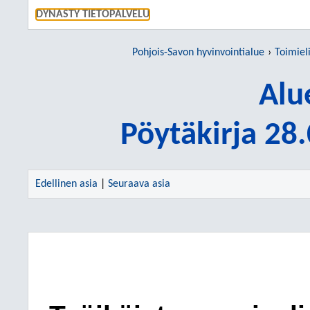
SIIRRY S
DYNASTY TIETOPALVELU
Pohjois-Savon hyvinvointialue
Toimiel
Alu
Pöytäkirja 28
Edellinen asia
|
Seuraava asia