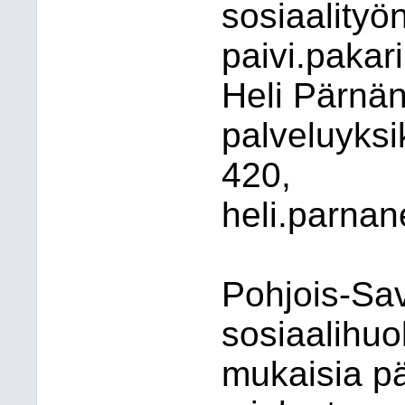
sosiaalityö
paivi.pakari
Heli Pärnän
palveluyksi
420,
heli.parnan
Pohjois-Sav
sosiaalihuo
mukaisia pä