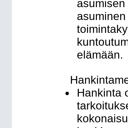
asumisen 
asuminen 
toimintak
kuntoutum
elämään.
Hankintamen
Hankinta o
tarkoituk
kokonaisuu