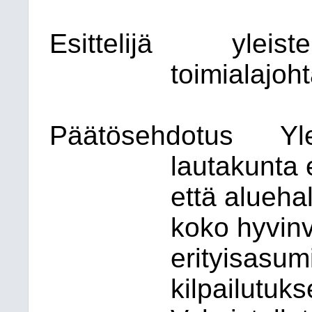
Esittelijä
yleist
toimialajoht
Päätösehdotus
Yl
lautakunta e
että alueha
koko hyvinv
erityisasum
kilpailutuk