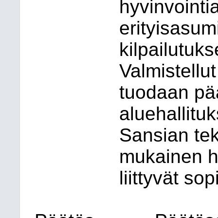
hyvinvointi
erityisasum
kilpailutuk
Valmistellut
tuodaan pä
aluehallituk
Sansian te
mukainen ha
liittyvät so