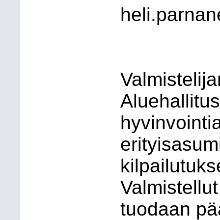
heli.parnan
Valmistelij
Aluehallitu
hyvinvointi
erityisasum
kilpailutuk
Valmistellut
tuodaan pä