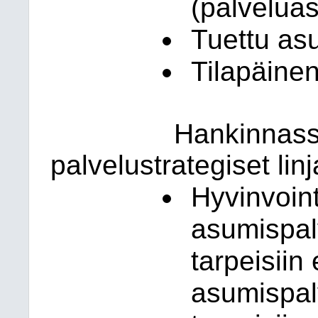
(palvelua
Tuettu as
Tilapäine
Hankinnass
palvelustrategiset lin
Hyvinvoint
asumispal
tarpeisiin 
asumispal