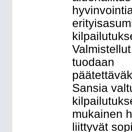
hyvinvointi
erityisasum
kilpailutuk
Valmistellut
tuodaan
päätettäväk
Sansia val
kilpailutuk
mukainen
h
liittyvät so