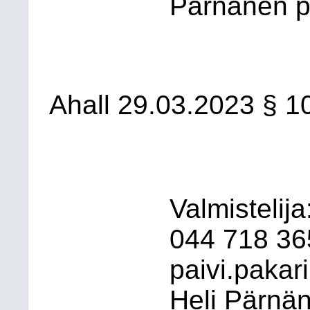
Pärnänen po
Ahall 29.03.2023 § 1
Valmistelij
044
718 36
paivi.pakari
Heli Pärnä