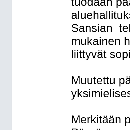
tuodaan pä
aluehallituk
Sansian
te
mukainen ha
liittyvät so
Muutettu pä
yksimielises
Merkitään p