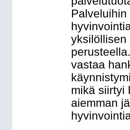
palvelutuot
Palveluihin
hyvinvoint
yksilöllisen
perusteella
vastaa han
käynnistymi
mikä siirtyi
aiemman jär
hyvinvointia