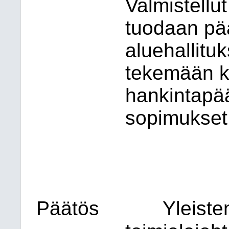
Valmistellut
tuodaan pä
aluehallitu
tekemään k
hankintapäät
sopimukset
Päätös
Yleiste