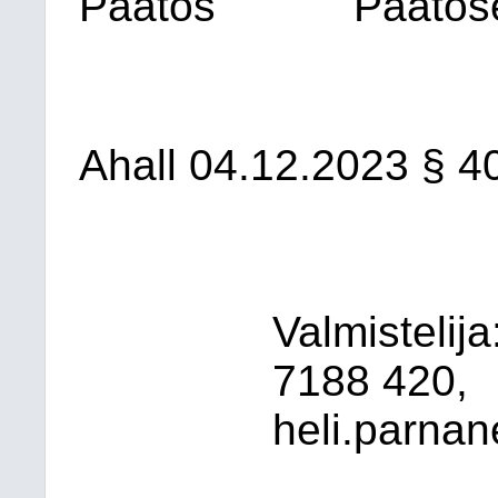
Päätös
Päätöse
Ahall 04.12.2023 § 4
Valmistelij
7188 420,
heli.parnan