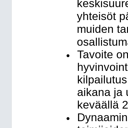
keskisuure
yhteisöt p
muiden ta
osallistum
Tavoite on
hyvinvoint
kilpailutu
aikana ja
keväällä 
Dynaaminen