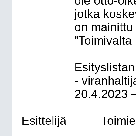
ole otto-oi
jotka koske
on mainittu
”Toimivalta
Esityslistan
- viranhalti
20.4.2023 
Esittelijä
Toimie