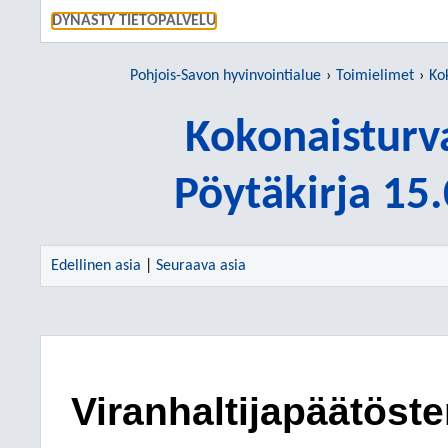
SIIRRY S
DYNASTY TIETOPALVELU
Pohjois-Savon hyvinvointialue
Toimielimet
Ko
Kokonaisturv
Pöytäkirja 15
Edellinen asia
|
Seuraava asia
Viranhaltijapäätöst