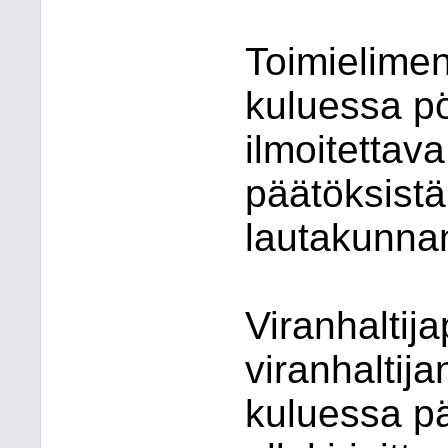
Toimielimen
kuluessa pö
ilmoitettava
päätöksistä
lautakunnan
Viranhaltij
viranhaltij
kuluessa p