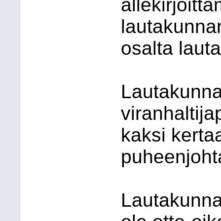
allekirjoitt
lautakunnan
osalta laut
Lautakunnan
viranhaltija
kaksi kerta
puheenjohtaj
Lautakunna