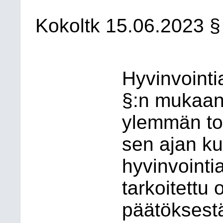
Kokoltk
15.06.2023
§
Hyvinvointi
§:n mukaan 
ylemmän toi
sen ajan ku
hyvinvointi
tarkoitettu
päätöksest