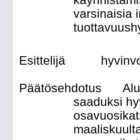
varsinaisia i
tuottavuushy
Esittelijä
hyvinvo
Päätösehdotus
Alu
saaduksi hy
osavuosika
maaliskuulta