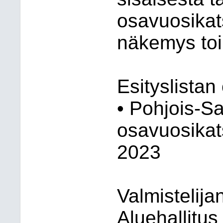
osavuosikat
näkemys toi
Esityslistan
• Pohjois-S
osavuosika
2023
Valmistelij
Aluehallitus