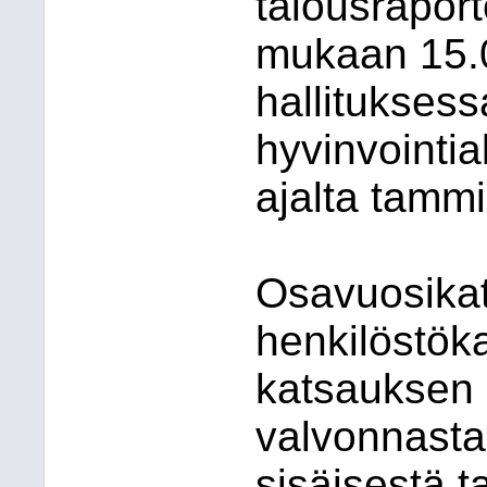
talousraport
mukaan 15.0
hallituksess
hyvinvointi
ajalta tamm
Osavuosikat
henkilöstök
katsauksen i
valvonnasta 
sisäisestä t