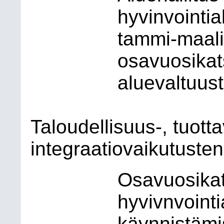
hyvinvointi
tammi-maali
osavuosikat
aluevaltuust
Taloudellisuus-, tuott
integraatiovaikutusten 
Osavuosika
hyvivnvointi
käynnistämi