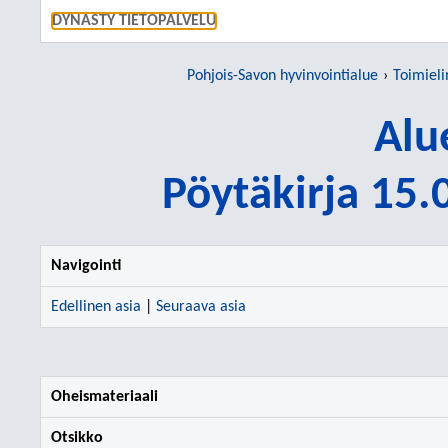
SIIRRY S
DYNASTY TIETOPALVELU
Pohjois-Savon hyvinvointialue
Toimiel
Alu
Pöytäkirja 15
Navigointi
Edellinen asia
|
Seuraava asia
Oheismateriaali
Otsikko