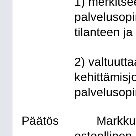
1) merkitse
palvelusop
tilanteen ja
2) valtuutta
kehittämis
palvelusop
Päätös
Markku 
esteellinen 