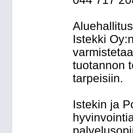
Aluehallitu
Istekki Oy:
varmistetaa
tuotannon t
tarpeisiin.
Istekin ja 
hyvinvointi
palvelusop