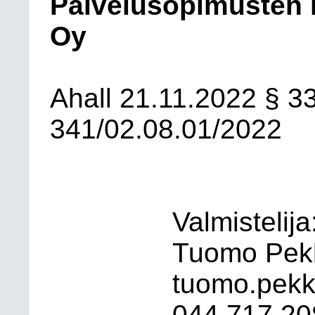
Palvelusopimusten 
Oy
Ahall
21.11.2022
§ 3
341/02.08.01/2022
Valmistelij
Tuomo Pekk
tuomo.pekka
044
717 20