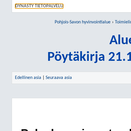
SIIRRY S
DYNASTY TIETOPALVELU
Pohjois-Savon hyvinvointialue
Toimiel
Alu
Pöytäkirja 21
Edellinen asia
|
Seuraava asia