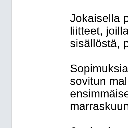
Jokaisella 
liitteet, jo
sisällöstä, 
Sopimuksia
sovitun mal
ensimmäiset
marraskuun