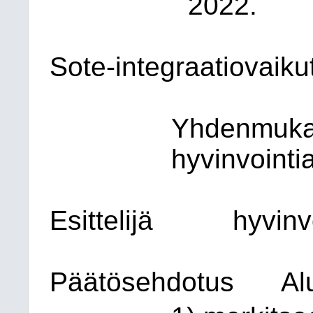
2022.
Sote-integraatiovaiku
Yhdenmukai
hyvinvointia
Esittelijä
hyvinv
Päätösehdotus
Al