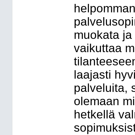
helpomman y
palvelusop
muokata ja 
vaikuttaa m
tilanteesee
laajasti hy
palveluita,
olemaan mitt
hetkellä va
sopimuksist