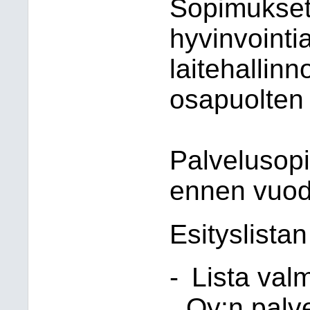
Sopimukset
hyvinvointia
laitehallinn
osapuolten
Palvelusop
ennen vuod
Esityslista
-
Lista valm
Oy:n palv