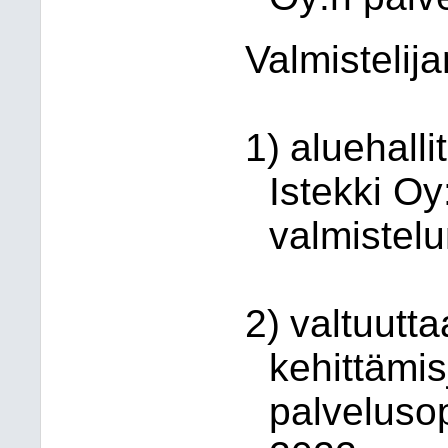
Valmistelij
1)
aluehalli
Istekki O
valmistelu
2)
valtuutta
kehittämi
palveluso