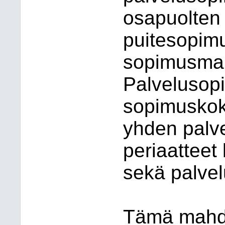
osapuolten 
puitesopim
sopimusmall
Palvelusop
sopimuskoko
yhden palve
periaatteet
sekä palve
Tämä mahdo