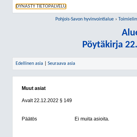
SIIRRY S
DYNASTY TIETOPALVELU
Pohjois-Savon hyvinvointialue
Toimieli
Alu
Pöytäkirja 2
Edellinen asia
|
Seuraava asia
Muut asiat
Avalt
22.12.2022
§ 149
Päätös
Ei muita asioita.