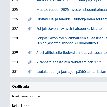
324
Kiinteistö Oy Mustinlampi, yhtiöjärjestyksen
325
Muutos vuoden 2025 investointisuunnitelmaa
326
Tuottavuus- ja taloudellisuusohjelman seuran
327
Pohjois-Savon hyvinvointialueen kaikkia toimi
328
Pohjois-Savon hyvinvointialueen alueellisen 
uusien jäsenten sidonnaisuusilmoitukset
329
Aluehallitukselle tiedoksi annettavat lausunt
330
Viranhaltijapäätösten tarkastaminen 17.9.-1.
331
Lautakuntien ja jaostojen päätösten tarkista
Osallistuja
Raatikainen Riitta
Kokki Hannu