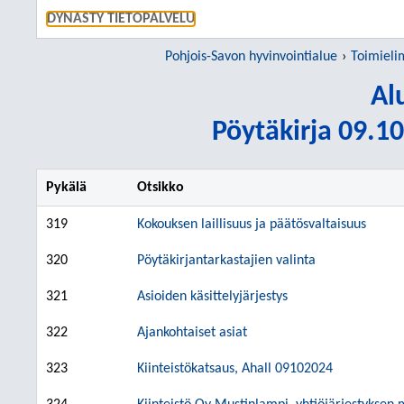
SIIRRY S
DYNASTY TIETOPALVELU
Pohjois-Savon hyvinvointialue
Toimieli
Al
Pöytäkirja 09.10
Pykälä
Otsikko
319
Kokouksen laillisuus ja päätösvaltaisuus
320
Pöytäkirjantarkastajien valinta
321
Asioiden käsittelyjärjestys
322
Ajankohtaiset asiat
323
Kiinteistökatsaus, Ahall 09102024