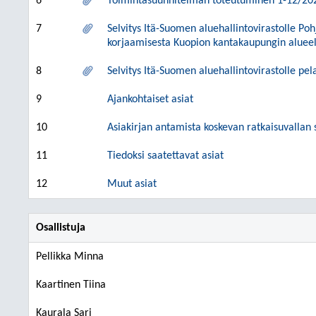
6
Toimintasuunnitelman toteutuminen 1-12/2023,
7
Selvitys Itä-Suomen aluehallintovirastolle P
korjaamisesta Kuopion kantakaupungin alueel
8
Selvitys Itä-Suomen aluehallintovirastolle pe
9
Ajankohtaiset asiat
10
Asiakirjan antamista koskevan ratkaisuvallan 
11
Tiedoksi saatettavat asiat
12
Muut asiat
Osallistuja
Pellikka Minna
Kaartinen Tiina
Kaurala Sari