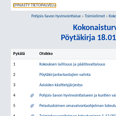
SIIRRY S
DYNASTY TIETOPALVELU
Pohjois-Savon hyvinvointialue
Toimielimet
Koko
Kokonaistur
Pöytäkirja 18.01
Pykälä
Otsikko
1
Kokouksen laillisuus ja päätösvaltaisuus
2
Pöytäkirjantarkastajien valinta
3
Asioiden käsittelyjärjestys
4
Pohjois-Savon hyvinvointialueen ja kuntien v
5
Pelastustoimen omavalvontaohjelman toteutumi