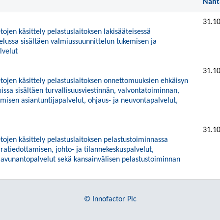
Näht
31.10
tojen käsittely pelastuslaitoksen lakisääteisessä
elussa sisältäen valmiussuunnittelun tukemisen ja
lvelut
31.10
etojen käsittely pelastuslaitoksen onnettomuuksien ehkäisyn
issa sisältäen turvallisuusviestinnän, valvontatoiminnan,
isen asiantuntijapalvelut, ohjaus- ja neuvontapalvelut,
31.10
etojen käsittely pelastuslaitoksen pelastustoiminnassa
aratiedottamisen, johto- ja tilannekeskuspalvelut,
 avunantopalvelut sekä kansainvälisen pelastustoiminnan
© Innofactor Plc