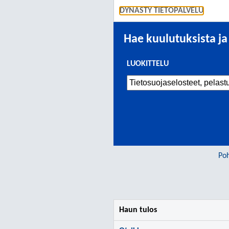
DYNASTY TIETOPALVELU
Hae kuulutuksista ja
LUOKITTELU
Poh
Haun tulos