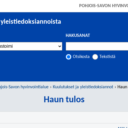
SIIRRY SUORAAN PÄÄSISÄLTÖÖN
POHJOIS-SAVON HYVINV
 yleistiedoksiannoista
HAKUSANAT
Otsikosta
Tekstistä
jois-Savon hyvinvointialue
Kuulutukset ja yleistiedoksiannot
Haun 
Haun tulos